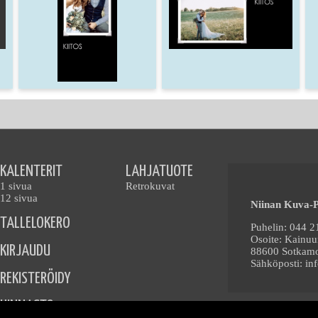
KALENTERIT
LAHJATUOTE
1 sivua
Retrokuvat
12 sivua
Niinan Kuva-P
TALLELOKERO
Puhelin: 044 
Osoite: Kainuu
KIRJAUDU
88600 Sotkam
Sähköposti:
in
REKISTERÖIDY
HINNASTO