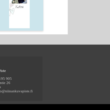
iste
2195 905
ntie 26
o
fo@niinankuvapiste.fi