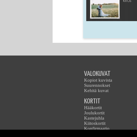
VALOKUVAT
Kopiot kuvista
Suurennokset
Kehitä kuvat
KORTIT
Hääkortit
Joulukortit
Kastejuhla
Kiitoskortit
Konfirmaatio
Kutsukortit