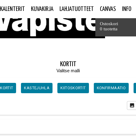
KALENTERIT
KUVAKIRJA
LAHJATUOTTEET
CANVAS
INFO
Yhteensä
Ostoskori
0 tuotetta
KORTIT
Valitse malli
KORTIT
KASTEJUHLA
KIITOSKORTIT
KONFIRMAATIO