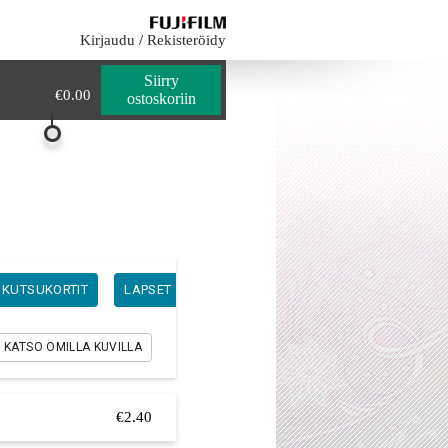
0
€0.00
Kirjaudu
/
Rekisteröidy
Siirry
€0.00
ostoskoriin
KUTSUKORTIT
LAPSET
MUUT
OPISKELU
PAIKKAKO
KATSO OMILLA KUVILLA
€2.40