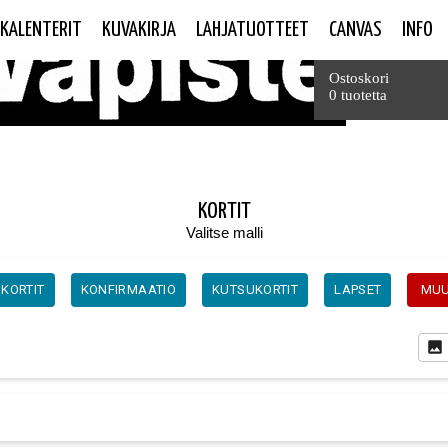
KALENTERIT
KUVAKIRJA
LAHJATUOTTEET
CANVAS
INFO
Yhteensä
Ostoskori
0 tuotetta
KORTIT
Valitse malli
SKORTIT
KONFIRMAATIO
KUTSUKORTIT
LAPSET
MU