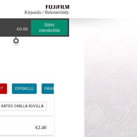
0
€0.00
Kirjaudu
/
Rekisteröidy
Siirry
€0.00
ostoskoriin
UT
OPISKELU
PAIKKAKORTIT
YSTÄVÄNPÄIVÄ
KATSO OMILLA KUVILLA
€2.40